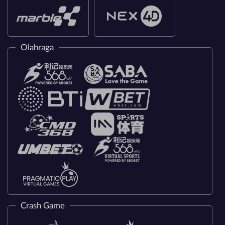
Olahraga
Crash Game