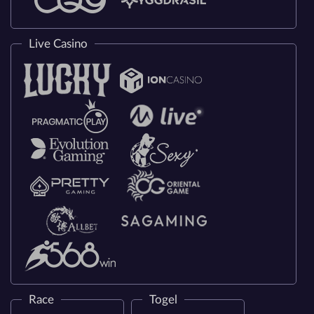
Live Casino
Race
Togel