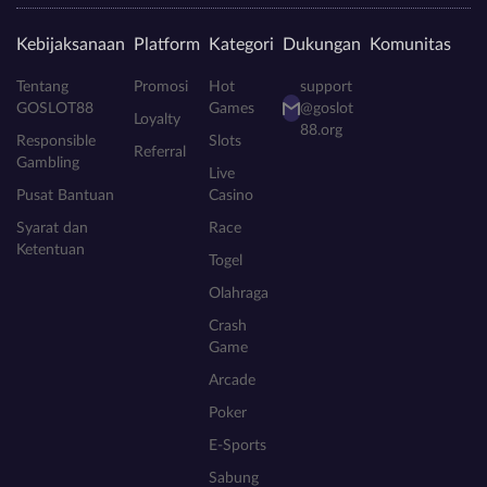
Kebijaksanaan
Platform
Kategori
Dukungan
Komunitas
Tentang
Promosi
Hot
support
GOSLOT88
Games
@goslot
Loyalty
88.org
Responsible
Slots
Referral
Gambling
Live
Pusat Bantuan
Casino
Syarat dan
Race
Ketentuan
Togel
Olahraga
Crash
Game
Arcade
Poker
E-Sports
Sabung