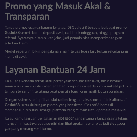
Promo yang Masuk Akal &
Transparan
Tanpa promo, rasanya kurang lengkap. Di Goslot88 tersedia berbagai
promo
Goslot88
seperti bonus deposit awal, cashback mingguan, hingga program
referral. Syaratnya ditampilkan jelas, jadi pemain bisa mempertimbangkan
sebelum klaim.
Model seperti ini bikin pengalaman main terasa lebih fair, bukan sekadar janji
manis di awal.
Layanan Bantuan 24 Jam
Kalau ada kendala teknis atau pertanyaan seputar transaksi, tim customer
service siap membantu sepanjang hari. Respons cepat dan komunikatif jadi nilai
tambah tersendiri, terutama buat pemain baru yang masih butuh panduan.
Dengan sistem stabil, pilihan
slot online
lengkap, akses melalui
link alternatif
Goslot88
, serta dukungan promo yang konsisten, Goslot88 berhasil
membangun reputasi sebagai platform yang relevan untuk pemain masa kini.
Kalau kamu lagi cari pengalaman
slot gacor
yang nyaman tanpa drama teknis,
mungkin ini saatnya coba sendiri dan lihat apakah benar bisa jadi
slot gacor
gampang menang
versi kamu.