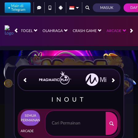
Main di
MASUK
DAF
Telegram
RACE
TOGEL
OLAHRAGA
CRASH GAME
ARCADE
PO
'
INOUT
SEMUA
PERMAINAN
ARCADE