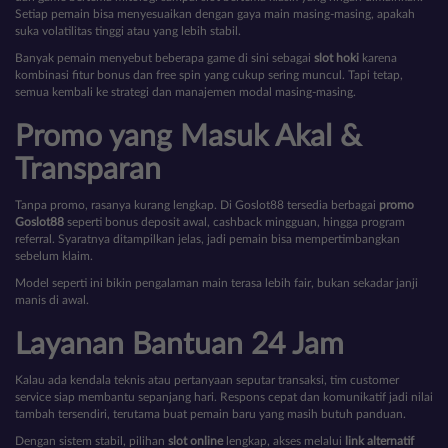
Setiap pemain bisa menyesuaikan dengan gaya main masing-masing, apakah
suka volatilitas tinggi atau yang lebih stabil.
Banyak pemain menyebut beberapa game di sini sebagai
slot hoki
karena
kombinasi fitur bonus dan free spin yang cukup sering muncul. Tapi tetap,
semua kembali ke strategi dan manajemen modal masing-masing.
Promo yang Masuk Akal &
Transparan
Tanpa promo, rasanya kurang lengkap. Di Goslot88 tersedia berbagai
promo
Goslot88
seperti bonus deposit awal, cashback mingguan, hingga program
referral. Syaratnya ditampilkan jelas, jadi pemain bisa mempertimbangkan
sebelum klaim.
Model seperti ini bikin pengalaman main terasa lebih fair, bukan sekadar janji
manis di awal.
Layanan Bantuan 24 Jam
Kalau ada kendala teknis atau pertanyaan seputar transaksi, tim customer
service siap membantu sepanjang hari. Respons cepat dan komunikatif jadi nilai
tambah tersendiri, terutama buat pemain baru yang masih butuh panduan.
Dengan sistem stabil, pilihan
slot online
lengkap, akses melalui
link alternatif