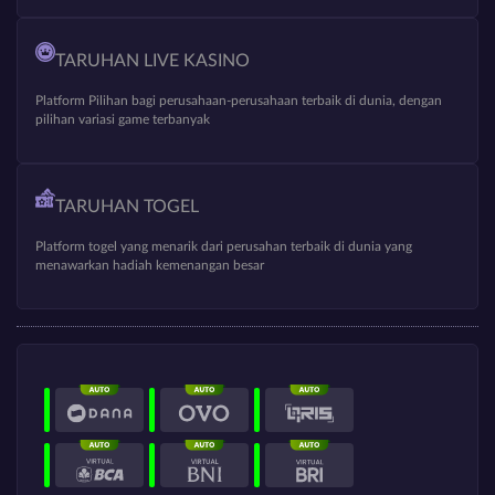
TARUHAN LIVE KASINO
Platform Pilihan bagi perusahaan-perusahaan terbaik di dunia, dengan
pilihan variasi game terbanyak
TARUHAN TOGEL
Platform togel yang menarik dari perusahan terbaik di dunia yang
menawarkan hadiah kemenangan besar