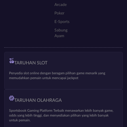
Arcade
Poker
E-Sports
Sabung
Ayam
TARUHAN SLOT
Penyedia slot online dengan beragam pilihan game menarik yang
memudahkan pemain untuk mencapai jackpot
TARUHAN OLAHRAGA
Sportsbook Gaming Platform Terbaik menawarkan lebih banyak game,
odds yang lebih tinggi, dan menyediakan pilihan yang lebih banyak
untuk pemain.