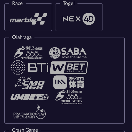
Race
Togel
Olahraga
Crash Game