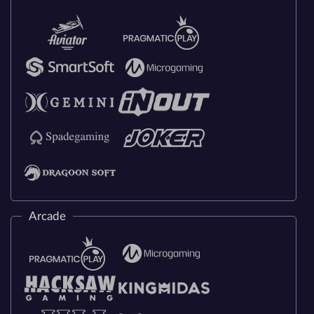
Arcade