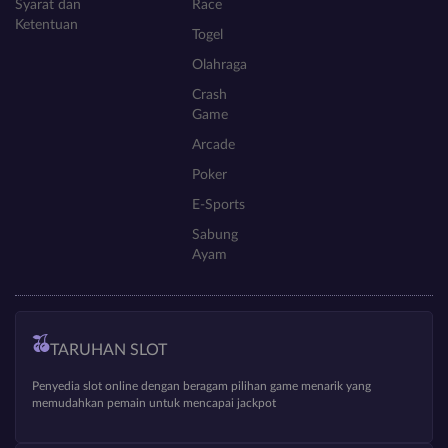
Syarat dan
Race
Ketentuan
Togel
Olahraga
Crash
Game
Arcade
Poker
E-Sports
Sabung
Ayam
TARUHAN SLOT
Penyedia slot online dengan beragam pilihan game menarik yang
memudahkan pemain untuk mencapai jackpot