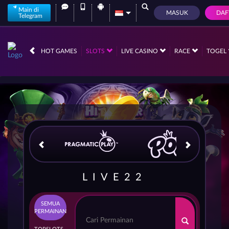
Main di
MASUK
DAF
Telegram
IDR
12,673,676,
HOT GAMES
SLOTS
LIVE CASINO
RACE
TOGEL
'
LIVE22
SEMUA
PERMAINAN