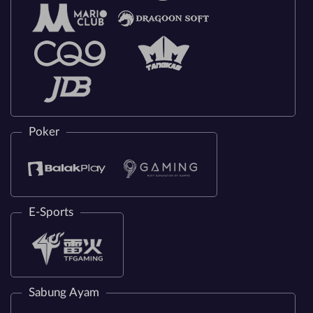
Poker
E-Sports
Sabung Ayam