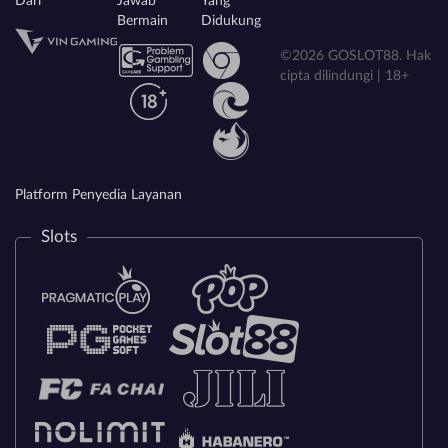
Dari
Jawab
Yang
Bermain
Didukung
©2026 GOSLOT88. Hak
cipta dilindungi | 18+
Platform Penyedia Layanan
Slots