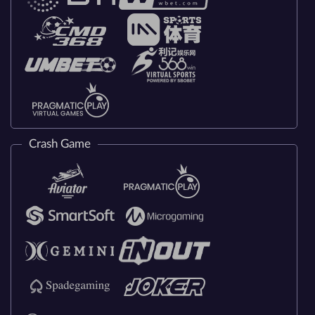
Crash Game