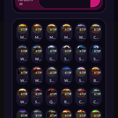
TOP
SLOTS
20
RTP
92%
RTP
90%
RTP
85%
RTP
91%
RTP
92%
RTP
83%
Mahjong Gold: Dragon
Mahjong Gold: Phoenix
Mahjong Gold: Lion
Mahjong Gold: Tiger
Wonders of Giza Pyramid
CaiShen Mega Fortune
RTP
90%
RTP
88%
RTP
80%
RTP
93%
RTP
95%
RTP
87%
Wonders of Machu Picchu
Wonder of Hanging Garden
God's Gambit: Poseidon
Space Quest: Earth
Space Quest: Moon
Space Quest: Neptune
RTP
88%
RTP
85%
RTP
93%
RTP
87%
RTP
80%
RTP
90%
Wonders of Colosseum
Wonders of Grand Canyon
Slithering Riches
Wonders of Taj Mahal
Sugar Strike
Blitz Coin: Hold & Win
RTP
85%
RTP
80%
RTP
81%
RTP
81%
RTP
93%
RTP
95%
Wild Bounty Queen
Space Quest: Mars
Queen Femida 2
Royale Ace
Clash of Olympus
Crypto Coin
RTP
95%
RTP
90%
RTP
98%
RTP
80%
RTP
82%
RTP
91%