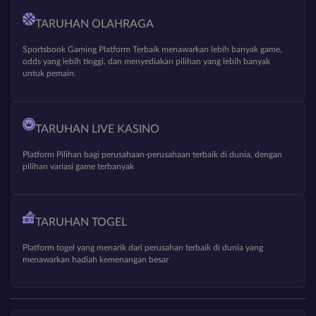
TARUHAN OLAHRAGA
Sportsbook Gaming Platform Terbaik menawarkan lebih banyak game,
odds yang lebih tinggi, dan menyediakan pilihan yang lebih banyak
untuk pemain.
TARUHAN LIVE KASINO
Platform Pilihan bagi perusahaan-perusahaan terbaik di dunia, dengan
pilihan variasi game terbanyak
TARUHAN TOGEL
Platform togel yang menarik dari perusahan terbaik di dunia yang
menawarkan hadiah kemenangan besar