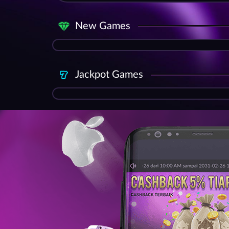
New Games
Jackpot Games