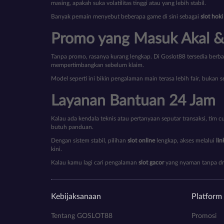
masing, apakah suka volatilitas tinggi atau yang lebih stabil.
Banyak pemain menyebut beberapa game di sini sebagai
slot hoki
Promo yang Masuk Akal &
Tanpa promo, rasanya kurang lengkap. Di Goslot88 tersedia berb
mempertimbangkan sebelum klaim.
Model seperti ini bikin pengalaman main terasa lebih fair, bukan se
Layanan Bantuan 24 Jam
Kalau ada kendala teknis atau pertanyaan seputar transaksi, tim 
butuh panduan.
Dengan sistem stabil, pilihan
slot online
lengkap, akses melalui
lin
kini.
Kalau kamu lagi cari pengalaman
slot gacor
yang nyaman tanpa dram
Kebijaksanaan
Platform
Tentang GOSLOT88
Promosi