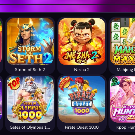
Storm of Seth 2
Nezha 2
Mahjong
Gates of Olympus 1000
Pirate Quest 1000
Kpop Hun