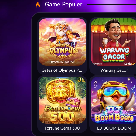
Game Populer
Gates of Olympus POP
Warung Gacor
Fortune Gems 500
DJ BOOM BOOM