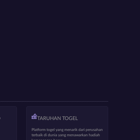
O
TARUHAN TOGEL
Platform togel yang menarik dari perusahan
terbaik di dunia yang menawarkan hadiah