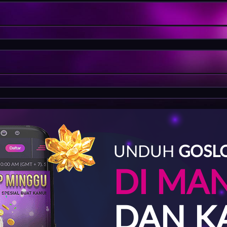
UNDUH
GOSLO
DI MAN
DAN KA